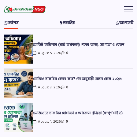
Skip
to
Bangladesh
বাংলাদেশের
সকল
content
NGO
এনজিও
সর্বশেষ
জনপ্রিয়
আপডেট
সংক্রান্ত
তথ্য
ক্রেডিট অফিসার (মাঠ কর্মকর্তা) পদের কাজ, যোগ্যতা ও বেতন
August 5, 2026
0
এনজিও চাকরির বেতন কত? পদ অনুযায়ী বেতন স্কেল ২০২৬
August 3, 2026
0
এনজিওতে চাকরির যোগ্যতা ও আবেদন প্রক্রিয়া (সম্পূর্ণ গাইড)
August 1, 2026
0