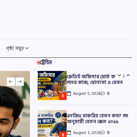
লোন নিতে হবে? (আপডেট তথ্য)
July 25, 2026
0
ছোট ব্যবসার ঋণের জন্য
বাংলাদেশে কোন এনজিও ভালো
পৃষ্ঠা সমূহ
July 23, 2026
0
ট্রেন্ডিং
ক্রেডিট অফিসার (মাঠ কর্মকর্তা)
পদের কাজ, যোগ্যতা ও বেতন
August 5, 2026
0
এনজিও চাকরির বেতন কত? পদ
অনুযায়ী বেতন স্কেল ২০২৬
August 3, 2026
0