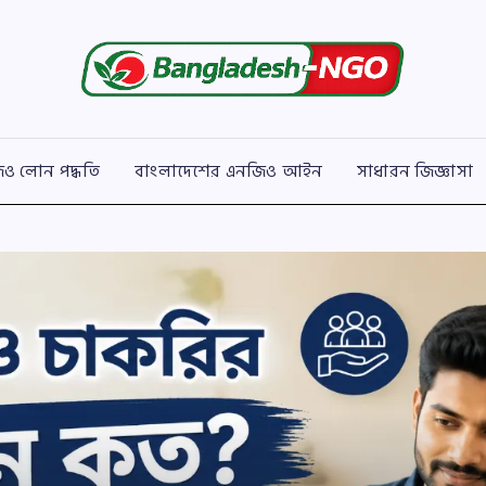
Bangladesh
বাংলাদেশের
সকল
NGO
এনজিও
সংক্রান্ত
তথ্য
ও লোন পদ্ধতি
বাংলাদেশের এনজিও আইন
সাধারন জিজ্ঞাসা