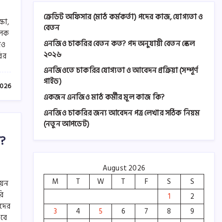
লোন নিতে হবে? (আপডেট তথ্য)
ক্রেডিট অফিসার (মাঠ কর্মকর্তা) পদের কাজ, যোগ্যতা ও
ষা,
July 25, 2026
0
বেতন
ূলক
এনজিও চাকরির বেতন কত? পদ অনুযায়ী বেতন স্কেল
িও
২০২৬
ির
ছোট ব্যবসার ঋণের জন্য
বাংলাদেশে কোন এনজিও ভালো
এনজিওতে চাকরির যোগ্যতা ও আবেদন প্রক্রিয়া (সম্পূর্ণ
গাইড)
2026
July 23, 2026
0
একজন এনজিও মাঠ কর্মীর মূল কাজ কি?
এনজিও চাকরির জন্য আবেদন পত্র লেখার সঠিক নিয়ম
(নতুন আপডেট)
ক্রেডিট অফিসার (মাঠ কর্মকর্তা)
পদের কাজ, যোগ্যতা ও বেতন
?
August 5, 2026
0
August 2026
M
T
W
T
F
S
S
নয়ন
এনজিও চাকরির বেতন কত? পদ
রি
1
2
অনুযায়ী বেতন স্কেল ২০২৬
াদের
3
4
5
6
7
8
9
August 3, 2026
0
াবে