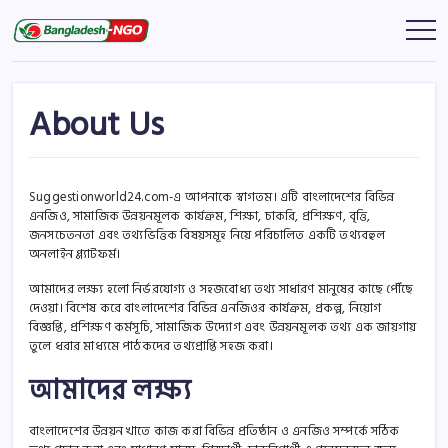
Skip
to
Bangladesh
বাংলাদেশের
সকল
content
NGO
এনজিও
সংক্রান্ত
তথ্য
About Us
Suggestionworld24.com-এ আপনাকে স্বাগতম। এটি বাংলাদেশের বিভিন্ন
এনজিও, সামাজিক উন্নয়নমূলক কার্যক্রম, শিক্ষা, চাকরি, প্রশিক্ষণ, বৃত্তি,
জনসচেতনতা এবং তথ্যভিত্তিক বিষয়সমূহ নিয়ে পরিচালিত একটি তথ্যবহুল
অনলাইন প্ল্যাটফর্ম।
আমাদের লক্ষ্য হলো নির্ভরযোগ্য ও সহজবোধ্য তথ্য সাধারণ মানুষের কাছে পৌঁছে
দেওয়া। বিশেষ করে বাংলাদেশের বিভিন্ন এনজিওর কার্যক্রম, প্রকল্প, নিয়োগ
বিজ্ঞপ্তি, প্রশিক্ষণ কর্মসূচি, সামাজিক উদ্যোগ এবং উন্নয়নমূলক তথ্য এক জায়গায়
তুলে ধরার মাধ্যমে পাঠকদের তথ্যপ্রাপ্তি সহজ করা।
আমাদের লক্ষ্য
বাংলাদেশের উন্নয়ন খাতে কাজ করা বিভিন্ন প্রতিষ্ঠান ও এনজিও সম্পর্কে সঠিক