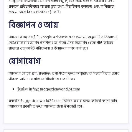
Suggestionworld24.com সর্বদা নির্ভুল, নিরপেক্ষ এবং পাঠকবান্ধব তথ্য
প্রকাশে প্রতিশ্রুতিবদ্ধ। আমরা ভুয়া তথ্য, বিভ্রান্তিকর কনটেন্ট এবং কপিরাইট
লঙ্ঘন থেকে বিরত থাকার চেষ্টা করি।
বিজ্ঞাপন ও আয়
আমাদের ওয়েবসাইটে Google AdSense এবং অন্যান্য অনুমোদিত বিজ্ঞাপন
নেটওয়ার্কের বিজ্ঞাপন প্রদর্শিত হতে পারে। এসব বিজ্ঞাপন থেকে প্রাপ্ত আয়ের
মাধ্যমে ওয়েবসাইট পরিচালনা ও উন্নয়নের কাজ করা হয়।
যোগাযোগ
আপনার কোনো প্রশ্ন, মতামত, তথ্য সংশোধনের অনুরোধ বা সহযোগিতার প্রস্তাব
থাকলে আমাদের সাথে যোগাযোগ করতে পারেন।
ইমেইল:
info@suggestionworld24.com
ধন্যবাদ Suggestionworld24.com ভিজিট করার জন্য। আমরা আশা করি
আমাদের প্রকাশিত তথ্য আপনার জন্য উপকারী হবে।