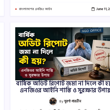
June 11, 
বাংলাদেশের এনজিও আইন
বার্ষিক অডিট রিপোর্ট জমা না দিলে কী হয
এনজিওর আইনি শাস্তি ও সুরক্ষার উপায
By
সুবর্ণা পারভীন