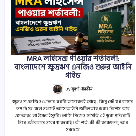
MRA লাইসেন্স পাওয়ার শর্তাবলী:
বাংলাদেশে ক্ষুদ্রঋণ এনজিও শুরুর আইনি
গাইড
By
সুবর্ণা পারভীন
ক্ষুদ্রঋণ এনজিও খোলার স্বপ্নটা অনেকেরই আছে। কিন্তু সেই স্বপ্ন বাস্তবে
রূপ দিতে গেলে প্রথমেই আসে আইনি জটিলতার কথা। বিশেষ করে
এমআরএ লাইসেন্স ইস্যুটা। আমি নিজেও সম্প্রতি এই পুরো প্রক্রিয়াটি
নিয়ে গভীরভাবে গবেষণা করেছি। কী শর্ত, কী কী কাগজপত্র, আর
সবচেয়ে