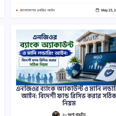
May 25, 
বাংলাদেশের এনজিও আইন
এনজিওর ব্যাংক অ্যাকাউন্ট ও মানি লন্ডা
আইন: বিদেশী ফান্ড রিসিভ করার সঠি
নিয়ম
By
সুবর্ণা পারভীন