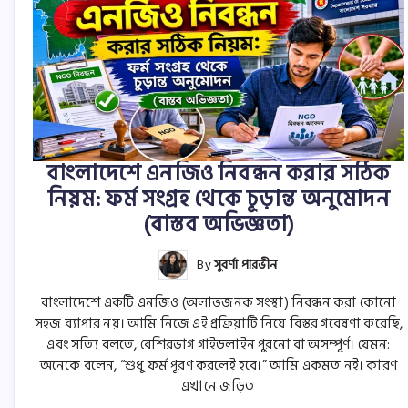
বাংলাদেশে এনজিও নিবন্ধন করার সঠিক
নিয়ম: ফর্ম সংগ্রহ থেকে চূড়ান্ত অনুমোদন
(বাস্তব অভিজ্ঞতা)
By
সুবর্ণা পারভীন
বাংলাদেশে একটি এনজিও (অলাভজনক সংস্থা) নিবন্ধন করা কোনো
সহজ ব্যাপার নয়। আমি নিজে এই প্রক্রিয়াটি নিয়ে বিস্তর গবেষণা করেছি,
এবং সত্যি বলতে, বেশিরভাগ গাইডলাইন পুরনো বা অসম্পূর্ণ। যেমন:
অনেকে বলেন, “শুধু ফর্ম পূরণ করলেই হবে।” আমি একমত নই। কারণ
এখানে জড়িত