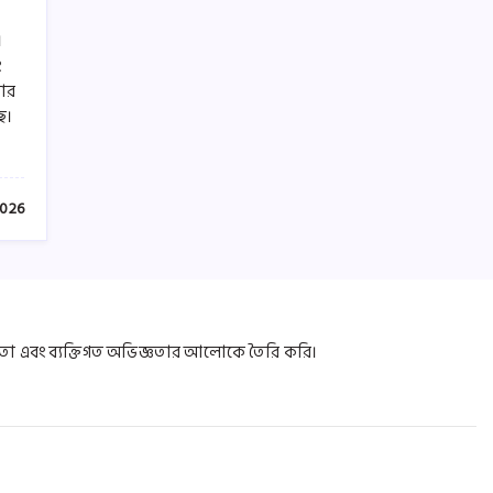
।
ং
োর
ে।
2026
া এবং ব্যক্তিগত অভিজ্ঞতার আলোকে তৈরি করি।