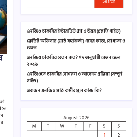
Search
এনজিও চাকরির ইন্টারভিউ প্রশ্ন ও উত্তর (প্রস্তুতি গাইড)
ক্রেডিট অফিসার (মাঠ কর্মকর্তা) পদের কাজ, যোগ্যতা ও
বেতন
র
এনজিও চাকরির বেতন কত? পদ অনুযায়ী বেতন স্কেল
২০২৬
এনজিওতে চাকরির যোগ্যতা ও আবেদন প্রক্রিয়া (সম্পূর্ণ
গাইড)
একজন এনজিও মাঠ কর্মীর মূল কাজ কি?
বতা
়ালে
দন
August 2026
বর
M
T
W
T
F
S
S
1
2