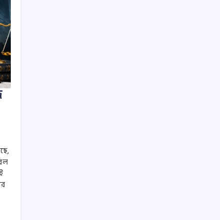
জ
ছে,
বিল
ই
ের