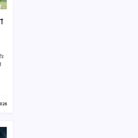
া
পনি
ু
ও
2026