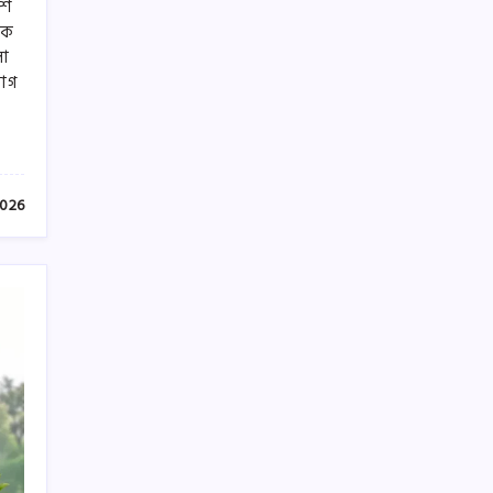
শে
িক
লা
যোগ
2026