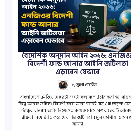
বৈদেশিক অনুদান আইন ২০১৬: এনজিও
বিদেশী ফান্ড আনার আইনি জটিলতা
এড়াবেন যেভাবে
By
সুবর্ণা পারভীন
বাংলাদেশে এনজিও সেক্টরটা যতটা স্বচ্ছ বলে প্রচার করা হয়, বাস্ত
কিন্তু অনেক জটিল। বিদেশী ফান্ড আনা মানেই যেন এক অদৃশ্য দেয
ঠোক্কর খাওয়া। আমি নিজে গত কয়েক মাসে বেশ কয়েকটি আবে
প্রক্রিয়া নিয়ে স্টাডি করে দেখলাম জটিলতার মূল কোথায়। এক নম্
সমস্যা