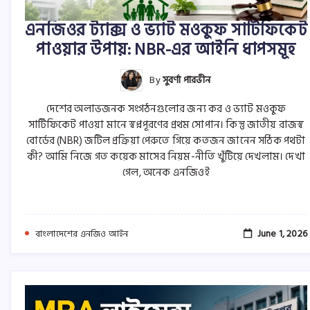
এনজিওর ট্যাক্স ও ভ্যাট মওকুফ সার্টিফিকেট
পাওয়ার উপায়: NBR-এর আইনি ধাপসমূহ
By
সুবর্ণা পারভীন
দেশের অলাভজনক সংগঠনগুলোর জন্য কর ও ভ্যাট মওকুফ
সার্টিফিকেট পাওয়া মানে স্বপ্নপূরণের প্রথম সোপান। কিন্তু জাতীয় রাজস্ব
বোর্ডের (NBR) জটিল প্রক্রিয়া পেরুতে গিয়ে কতজন জানেন সঠিক পথটা
কী? আমি নিজে গত কয়েক মাসের নিয়ম-নীতি খুঁটিয়ে দেখলাম। দেখা
গেল, অনেক এনজিওই
June 1, 2026
বাংলাদেশের এনজিও আইন