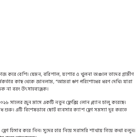
য় কাজ করে বেশি। যেমন, বরিশাল, যশোর ও খুলনা অঞ্চলে তাদের গ্রামীণ
মকর্তার কাছ থেকে জানলাম, “আমরা ঋণ পরিশোধের ধরণ দেখি। যারা
চক না বরং উৎসাহব্যঞ্জক।
৬ সালের জুন মাসে একটি নতুন ফ্লেক্সি লোন প্ল্যান চালু করেছে।
ধ শুরু। এটি বিশেষভাবে ছোট ব্যবসার ক্যাশ ফ্লো সমস্যা দূর করতে
ো হিসাব করে নিন। সুদের হার নিয়ে সরাসরি শাখায় গিয়ে কথা বলুন।