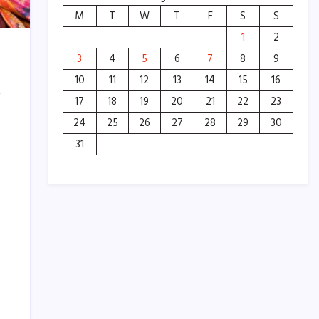
M
T
W
T
F
S
S
1
2
3
4
5
6
7
8
9
10
11
12
13
14
15
16
17
18
19
20
21
22
23
24
25
26
27
28
29
30
31