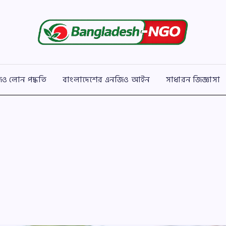
Bangladesh
বাংলাদেশের
সকল
NGO
এনজিও
সংক্রান্ত
তথ্য
ও লোন পদ্ধতি
বাংলাদেশের এনজিও আইন
সাধারন জিজ্ঞাসা