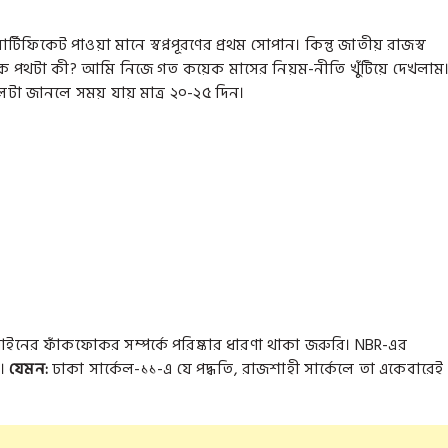
কেট পাওয়া মানে স্বপ্নপূরণের প্রথম সোপান। কিন্তু জাতীয় রাজস্ব
ঠিক পথটা কী? আমি নিজে গত কয়েক মাসের নিয়ম-নীতি খুঁটিয়ে দেখলাম
া জানলে সময় যায় মাত্র ২০-২৫ দিন।
ইনের ফাঁকফোকর সম্পর্কে পরিষ্কার ধারণা থাকা জরুরি। NBR-এর
া।
যেমন:
ঢাকা সার্কেল-১১-এ যে পদ্ধতি, রাজশাহী সার্কেলে তা একেবারেই