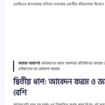
এনজিওর কাগজপত্র খতিয়ে দেখলাম একটির পরিচালক ছিলেন 
আমার পরামর্শঃ
আবেদনের আগে আপনার প্রতিষ্ঠানের আয়ের উৎস ও
ভবিষ্যতের বড় ঝামেলা কমায়।
দ্বিতীয় ধাপ: আবেদন ফরম ও জমা 
বেশি
আবেদনটা শুরু হয় NBR-এর নির্ধারিত ফরম পূরণ দিয়ে। এই ফ