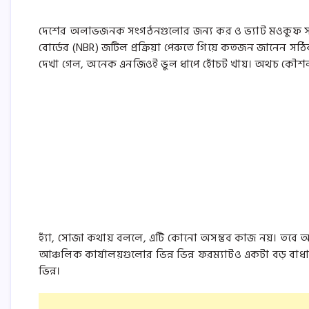
দেশের অলাভজনক সংগঠনগুলোর জন্য কর ও ভ্যাট মওকুফ সার্টিফি
বোর্ডের (NBR) জটিল প্রক্রিয়া পেরুতে গিয়ে কতজন জানেন স
দেখা গেল, অনেক এনজিওই ভুল ধাপে হোঁচট খায়। অথচ কৌশলট
হ্যাঁ, সোজা কথায় বললে, এটি কোনো অসম্ভব কাজ নয়। তবে আ
আঞ্চলিক কার্যালয়গুলোর ভিন্ন ভিন্ন ফরম্যাটও একটা বড় বাধ
ভিন্ন।