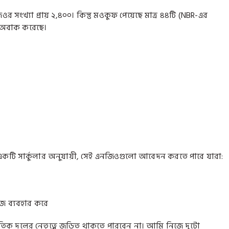
 সংখ্যা প্রায় ২,৪০০। কিন্তু মওকুফ পেয়েছে মাত্র ৪৪টি (NBR-এর
 অবাক করেছে।
ির একটি সার্কুলার অনুযায়ী, সেই এনজিওগুলো আবেদন করতে পারে যারা:
ে ব্যবহার করে
জনৈতিক দলের নেতৃত্বে জড়িত থাকতে পারবেন না। আমি নিজে দুটো