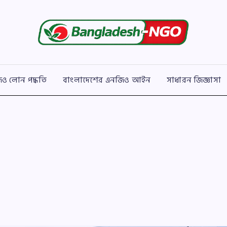
Bangladesh
বাংলাদেশের
সকল
NGO
এনজিও
সংক্রান্ত
তথ্য
ও লোন পদ্ধতি
বাংলাদেশের এনজিও আইন
সাধারন জিজ্ঞাসা