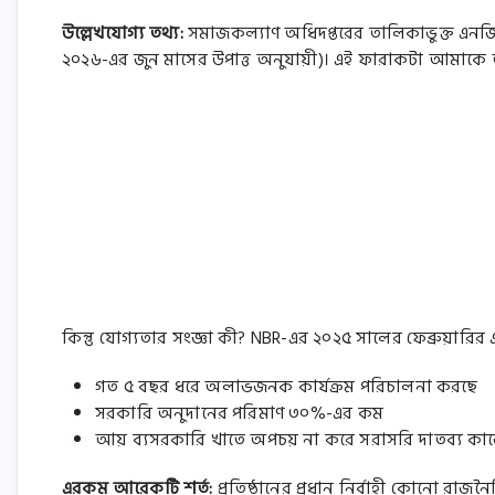
উল্লেখযোগ্য তথ্য:
সমাজকল্যাণ অধিদপ্তরের তালিকাভুক্ত এনজিওর
২০২৬-এর জুন মাসের উপাত্ত অনুযায়ী)। এই ফারাকটা আমাকে
কিন্তু যোগ্যতার সংজ্ঞা কী? NBR-এর ২০২৫ সালের ফেব্রুয়ার
গত ৫ বছর ধরে অলাভজনক কার্যক্রম পরিচালনা করছে
সরকারি অনুদানের পরিমাণ ৩০%-এর কম
আয় ব্যসরকারি খাতে অপচয় না করে সরাসরি দাতব্য কাজ
এরকম আরেকটি শর্ত:
প্রতিষ্ঠানের প্রধান নির্বাহী কোনো রা