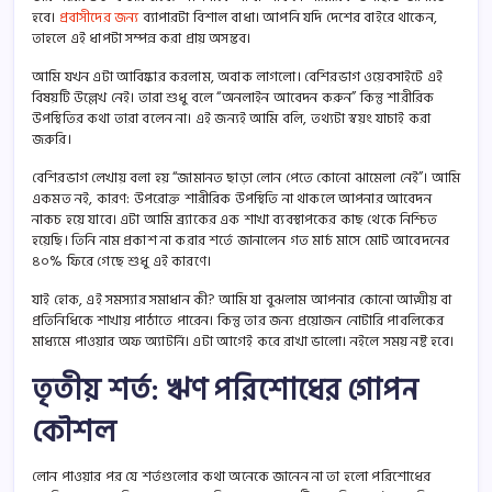
হবে।
প্রবাসীদের জন্য
ব্যাপারটা বিশাল বাধা। আপনি যদি দেশের বাইরে থাকেন,
তাহলে এই ধাপটা সম্পন্ন করা প্রায় অসম্ভব।
আমি যখন এটা আবিষ্কার করলাম, অবাক লাগলো। বেশিরভাগ ওয়েবসাইটে এই
বিষয়টি উল্লেখ নেই। তারা শুধু বলে “অনলাইন আবেদন করুন” কিন্তু শারীরিক
উপস্থিতির কথা তারা বলেন না। এই জন্যই আমি বলি, তথ্যটা স্বয়ং যাচাই করা
জরুরি।
বেশিরভাগ লেখায় বলা হয় “জামানত ছাড়া লোন পেতে কোনো ঝামেলা নেই”। আমি
একমত নই, কারণ: উপরোক্ত শারীরিক উপস্থিতি না থাকলে আপনার আবেদন
নাকচ হয়ে যাবে। এটা আমি ব্র্যাকের এক শাখা ব্যবস্থাপকের কাছ থেকে নিশ্চিত
হয়েছি। তিনি নাম প্রকাশ না করার শর্তে জানালেন গত মার্চ মাসে মোট আবেদনের
৪০% ফিরে গেছে শুধু এই কারণে।
যাই হোক, এই সমস্যার সমাধান কী? আমি যা বুঝলাম আপনার কোনো আত্মীয় বা
প্রতিনিধিকে শাখায় পাঠাতে পারেন। কিন্তু তার জন্য প্রয়োজন নোটারি পাবলিকের
মাধ্যমে পাওয়ার অফ অ্যাটর্নি। এটা আগেই করে রাখা ভালো। নইলে সময় নষ্ট হবে।
তৃতীয় শর্ত: ঋণ পরিশোধের গোপন
কৌশল
লোন পাওয়ার পর যে শর্তগুলোর কথা অনেকে জানেন না তা হলো পরিশোধের