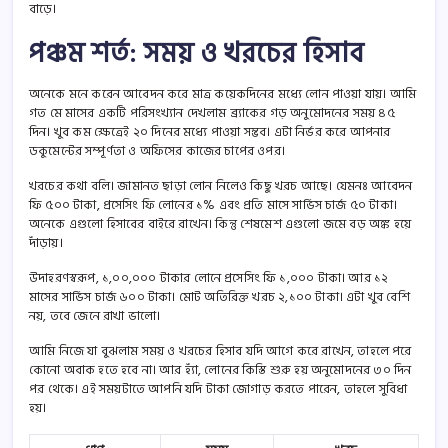
বাড়ে।
পঞ্চম শর্ত: সময় ও খরচের হিসাব
অনেকে মনে করেন আবেদন করে মাত্র কয়েকদিনের মধ্যে লোন পাওয়া যায়। আমি
গত মে মাসের একটি পরিসংখ্যান দেখলাম ব্র্যাকের গড় অনুমোদনের সময় ৪৫
দিন। খুব কম ক্ষেত্রেই ২০ দিনের মধ্যে পাওয়া সম্ভব। এটা নির্ভর করে আপনার
ডকুমেন্টের সম্পূর্ণতা ও অফিসের কাজের চাপের ওপর।
খরচের কথা বলি। জামানত ছাড়া লোন নিলেও কিছু খরচ আছে। যেমনঃ আবেদন
ফি ৫০০ টাকা, প্রসেসিং ফি লোনের ১% এবং প্রতি মাসে সার্ভিস চার্জ ৫০ টাকা।
অনেকে এগুলো হিসাবের বাইরে রাখেন। কিন্তু শেষমেশ এগুলো জমে বড় অঙ্ক হয়ে
দাঁড়ায়।
উদাহরণস্বরূপ, ১,০০,০০০ টাকার লোনে প্রসেসিং ফি ১,০০০ টাকা। আর ১২
মাসের সার্ভিস চার্জ ৬০০ টাকা। মোট অতিরিক্ত খরচ ২,১০০ টাকা। এটা খুব বেশি
নয়, তবে জেনে রাখা ভালো।
আমি নিজে যা বুঝলাম সময় ও খরচের হিসাব যদি আগে করে রাখেন, তাহলে পরে
কোনো অবাক হতে হবে না। আর হ্যাঁ, লোনের কিস্তি শুরু হয় অনুমোদনের ৩০ দিন
পর থেকে। এই সময়টাতে আপনি যদি টাকা জোগাড় করতে পারেন, তাহলে সুবিধা
হয়।