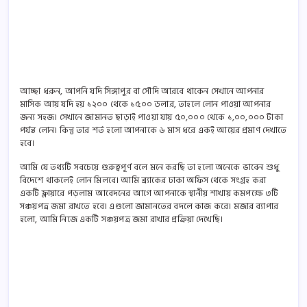
আচ্ছা ধরুন, আপনি যদি সিঙ্গাপুর বা সৌদি আরবে থাকেন সেখানে আপনার
মাসিক আয় যদি হয় ১২০০ থেকে ১৫০০ ডলার, তাহলে লোন পাওয়া আপনার
জন্য সহজ। সেখানে জামানত ছাড়াই পাওয়া যায় ৫০,০০০ থেকে ১,০০,০০০ টাকা
পর্যন্ত লোন। কিন্তু তার শর্ত হলো আপনাকে ৬ মাস ধরে একই আয়ের প্রমাণ দেখাতে
হবে।
আমি যে তথ্যটি সবচেয়ে গুরুত্বপূর্ণ বলে মনে করছি তা হলো অনেকে ভাবেন শুধু
বিদেশে থাকলেই লোন মিলবে। আমি ব্র্যাকের ঢাকা অফিস থেকে সংগ্রহ করা
একটি ফ্লায়ারে পড়লাম আবেদনের আগে আপনাকে স্থানীয় শাখায় কমপক্ষে ৩টি
সঞ্চয়পত্র জমা রাখতে হবে। এগুলো জামানতের বদলে কাজ করে। মজার ব্যাপার
হলো, আমি নিজে একটি সঞ্চয়পত্র জমা রাখার প্রক্রিয়া দেখেছি।