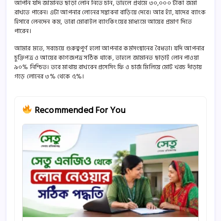
আপনি যদি জামানত ছাড়া লোন নিতে চান, তাহলে প্রথমে ৩০,০০০ টাকা জমা
রাখতে পারেন। এটা আপনার লোনের সম্ভাবনা বাড়িয়ে দেবে। আর হ্যাঁ, যাদের ব্যাংক
হিসাবে লেনদেন কম, তারা মোবাইল ব্যাংকিংয়ের মাধ্যমে আয়ের প্রমাণ দিতে
পারেন।
আমার মতে, সবচেয়ে গুরুত্বপূর্ণ হলো আপনার কর্মসংস্থানের বৈধতা। যদি আপনার
চুক্তিপত্র ও আয়ের কাগজপত্র সঠিক থাকে, তাহলে জামানত ছাড়াই লোন পাওয়া
৯০% নিশ্চিত। তবে মাথায় রাখবেন প্রসেসিং ফি ও চার্জ মিলিয়ে মোট খরচ দাঁড়ায়
গড়ে লোনের ৩% থেকে ৫%।
Recommended For You