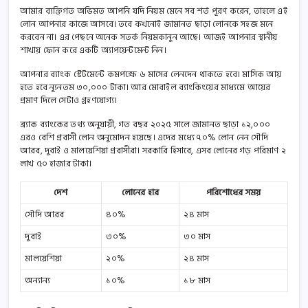
আমার ব্যক্তিগত অভিমত আপনি যদি নিয়ম মেনে সব শর্ত পূরণ করেন, তাহলে এই
লোন আপনার কাজে আসবে। তবে কখনোই জামানত ছাড়া লোনকে সহজ মনে
করবেন না। এর পেছনে অনেক সতর্ক নিয়মকানুন আছে। আজই আপনার স্থানীয়
শাখায় ফোন করে একটি অ্যাপয়েন্টমেন্ট নিন।
আপনার ব্যাংক স্টেটমেন্টে কমপক্ষে ৬ মাসের লেনদেন থাকতে হবে। মাসিক আয়
হতে হবে ন্যূনতম ৩০,০০০ টাকা। আর মোবাইল ব্যাংকিংয়ের মাধ্যমে আয়ের
প্রমাণ দিলে সেটাও গ্রহণযোগ্য।
ব্র্যাক ব্যাংকের তথ্য অনুযায়ী, গত বছর ২০২৫ সালে জামানত ছাড়া ১২,০০০
এরও বেশি প্রবাসী লোন অনুমোদন হয়েছে। এদের মধ্যে ৭০% লোন নেন সৌদি
আরব, দুবাই ও মালয়েশিয়া প্রবাসীরা। সরকারি হিসাবে, এসব লোনের গড় পরিমাণ ২
লাখ ৫০ হাজার টাকা।
দেশ
লোনের হার
পরিশোধের সময়
সৌদি আরব
৪০%
২৪ মাস
দুবাই
৩০%
৩০ মাস
মালয়েশিয়া
২০%
২৪ মাস
অন্যান্য
১০%
১৮ মাস