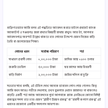
ব্যক্তিগতভাবে আমি বলব এই পদ্ধতিতে আবেদন করতে চাইলে প্রথমেই ব্যাংক
অ্যাকাউন্ট ও সঞ্চয়পত্র জমা রাখার বিষয়টি মাথায় রাখুন। আর হ্যাঁ, আপনার
আবেদনপত্রে অবশ্যই উল্লেখ থাকতে হবে লোনের উদ্দেশ্য যেমন নিজের বাড়ি
তৈরি বা ছেলেমেয়ের শিক্ষা।
লোনের ধরন
সর্বোচ্চ পরিমাণ
শর্ত
সাধারণ প্রবাসী লোন
১,০০,০০০ টাকা
মাসিক আয় ১২০০ ডলার
জরুরি তহবিল
৫০,০০০ টাকা
ছয় মাসের আয় বিবরণী
বাড়ি নির্মাণ
২,০০,০০০ টাকা
জমির দলিল বা চুক্তি
সততার সাথে বলছি, এই টেবিল দেখে অনেকে ভাববেন লোন পেয়ে গেলেন। কিন্তু
আমি যখন আরও গভীরে দেখলাম, তখন বুঝলাম এখানে জামানত না থাকলেও
বাড়তি একটি শর্ত আছে আবেদনের পূর্বে আপনাকে ব্র্যাক এনজিওর কোনো নির্দিষ্ট
প্রকল্পের সদস্য হতে হবে। যেমন “গ্রামীণ উন্নয়ন প্রকল্প” বা “প্রবাসী কল্যাণ প্রকল্প” এই
ধরনের যেকোনো একটির সদস্যপদ আবশ্যক।