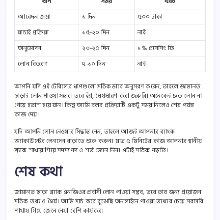
ধাপ
সময়
খরচ
আবেদন জমা
১ দিন
৫০০ টাকা
যাচাই প্রক্রিয়া
১৫-২০ দিন
নাই
অনুমোদন
২০-২৫ দিন
১% প্রসেসিং ফি
লোন বিতরণ
৭-১০ দিন
নাই
আপনি যদি এই টেবিলের ধাপগুলো সঠিকভাবে অনুসরণ করেন, তাহলে জামানত
ছাড়াই লোন পাওয়া সম্ভব। তবে হ্যাঁ, ধৈর্যধারণ করা জরুরি। অনেকেই দ্রুত লোন না
পেয়ে হতাশ হয়ে যান। কিন্তু আমি বলব প্রক্রিয়াটি একটু সময় নিলেও শেষ পর্যন্ত
কাজ দেয়।
যদি আপনি লোন নেওয়ার সিদ্ধান্ত নেন, তাহলে আজই আপনার ব্যাংক
অ্যাকাউন্টের লেনদেন বাড়াতে শুরু করুন। মাত্র ৫ মিনিটের কাজ আপনার স্থানীয়
ব্র্যাক শাখায় গিয়ে সদস্যপদ ও শর্ত জেনে নিন। এটাই সঠিক পদ্ধতি।
শেষ কথা
জামানত ছাড়া ব্র্যাক এনজিওর প্রবাসী লোন পাওয়া সম্ভব, তবে তার জন্য প্রয়োজন
সঠিক তথ্য ও ধৈর্য। আমি সার্চ করে বুঝেছি অনলাইনে পাওয়া তথ্যের চেয়ে সরাসরি
শাখায় গিয়ে জেনে নেয়া বেশি কার্যকর।