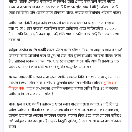
পদ্ধতি। ব্র্যাক এনজিও জামানত না নিলেও তারা একটি স্বয়ংক্রিয় কর্তন পদ্ধতি
ব্যবহার করে। আপনার ব্যাংক অ্যাকাউন্ট থেকে প্রতি মাসে নির্দিষ্ট তারিখে কেটে
নেয়া হয় কিস্তি। যদি কোনো মাসে টাকা না থাকে, তাহলে জরিমানার পরিমাণ বাড়ে।
আমি এক প্রবাসী বন্ধুর কাছ থেকে জানলাম তার লোনের মেয়াদ শেষ হওয়ার
আগেই সে ২ মাস বকেয়া পড়েছিল। ফলে জরিমানা বেড়ে দাঁড়িয়েছিল ১২,০০০
টাকা। এটা কিন্তু ছোট কথা নয়। তাই পরিশোধের কৌশল আগেই ঠিক করে রাখা
দরকার।
ব্যক্তিগতভাবে আমি একটি সহজ নিয়ম মেনে চলি:
প্রতি মাসে আয় আসার পরপরই
লোনের কিস্তি আলাদা করে রাখুন। না হলে পরে ভুলে যাওয়ার সম্ভাবনা থাকে। আর
হ্যাঁ, ব্র্যাকের কোনো কোনো শাখায় ছাড়ের সুযোগ থাকে যদি আপনি একসঙ্গে বড়
অঙ্ক জমা দেন। তবে সেটা অবশ্যই পূর্বের অনুমতি নিতে হবে।
এখানে আরেকটি মজার তথ্য হলো আমি ব্র্যাকের বিভিন্ন শাখার তথ্য তুলনা করে
দেখেছি। দেখা গেছে ঢাকার শাখার তুলনায় চট্টগ্রামের শাখায় লোনের
সুদের হার
কিছুটা কম
। কারণ সেখানকার প্রবাসী সদস্যদের সংখ্যা বেশি। কিন্তু এই পার্থক্যটা
আমি আগে জানতাম না। সত্যিই।
থাক, মূল কথায় আসি। জামানত ছাড়া লোন পাওয়ার জন্য আরও একটি বিকল্প
আছে আপনার পরিবারের কোনো সদস্য যদি দেশে থাকে এবং ব্র্যাকের সদস্য হয়,
তাহলে তার নামে লোনের আবেদন করতে পারেন। কিন্তু এতে করে লোনের দায়িত্বও
সেই ব্যক্তির ওপর বর্তায়। এই পদ্ধতি কিছুটা ঝুঁকিপূর্ণ, তবে জামানতের বদলে কাজ
করে।