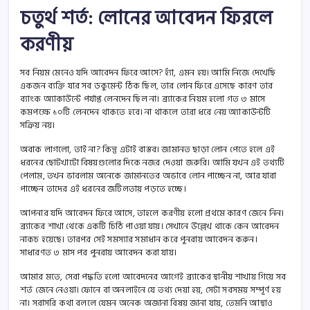
চতুর্থ শর্ত: লোনের আবেদন ফিরলে
করণীয়
সব নিয়ম মেনেও যদি আবেদন ফিরে আসে? হ্যাঁ, এমন হয়। আমি নিজে দেখেছি
একজন ব্যক্তি যার সব ডকুমেন্ট ঠিক ছিল, তার লোন ফিরে এসেছে কারণ তার
ব্যাংক অ্যাকাউন্টে পর্যাপ্ত লেনদেন ছিল না। ব্র্যাকের নিয়ম হলো গত ৩ মাসে
কমপক্ষে ১০টি লেনদেন থাকতে হবে। না থাকলে তারা ধরে নেয় অ্যাকাউন্টটি
সক্রিয় নয়।
অবাক লাগলো, তাই না? কিন্তু এটাই বাস্তব। জামানত ছাড়া লোন পেতে হলে এই
ধরনের ছোটখাটো বিষয়গুলোর দিকে নজর দেওয়া জরুরি। আমি যখন এই তথ্যটি
পেলাম, তখন ভাবলাম অনেকে জামানতের অভাবে লোন পাচ্ছেন না, আর যারা
পাচ্ছেন তাদের এই ধরনের জটিলতায় পড়তে হচ্ছে।
আপনার যদি আবেদন ফিরে আসে, তাহলে করণীয় হলো প্রথমে কারণ জেনে নিন।
ব্র্যাকের শাখা থেকে একটি চিঠি পাওয়া যায়। সেখানে উল্লেখ থাকে কেন আবেদন
নাকচ হয়েছে। তারপর সেই সমস্যার সমাধান করে পুনরায় আবেদন করুন।
সাধারণত ৩ মাস পর পুনরায় আবেদন করা যায়।
আমার মতে, সেরা পদ্ধতি হলো আবেদনের আগেই ব্র্যাকের স্থানীয় শাখায় গিয়ে সব
শর্ত জেনে নেওয়া। ফোনে বা অনলাইনে যে তথ্য দেয়া হয়, সেটা সবসময় সম্পূর্ণ হয়
না। সরাসরি কথা বললে যেমন অনেক অজানা বিষয় জানা যায়, তেমনি আস্থাও