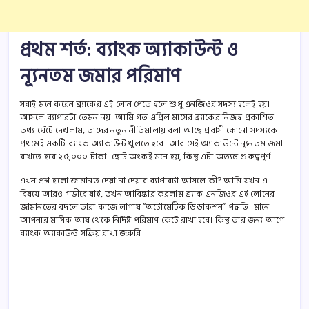
প্রথম শর্ত: ব্যাংক অ্যাকাউন্ট ও
ন্যূনতম জমার পরিমাণ
সবাই মনে করেন ব্র্যাকের এই লোন পেতে হলে শুধু এনজিওর সদস্য হলেই হয়।
আসলে ব্যাপারটা তেমন নয়। আমি গত এপ্রিল মাসের ব্র্যাকের নিজস্ব প্রকাশিত
তথ্য ঘেঁটে দেখলাম, তাদের নতুন নীতিমালায় বলা আছে প্রবাসী কোনো সদস্যকে
প্রথমেই একটি ব্যাংক অ্যাকাউন্ট খুলতে হবে। আর সেই অ্যাকাউন্টে ন্যূনতম জমা
রাখতে হবে ২৫,০০০ টাকা। ছোট অংকই মনে হয়, কিন্তু এটা অত্যন্ত গুরুত্বপূর্ণ।
এখন প্রশ্ন হলো জামানত দেয়া না দেয়ার ব্যাপারটা আসলে কী? আমি যখন এ
বিষয়ে আরও গভীরে যাই, তখন আবিষ্কার করলাম ব্র্যাক এনজিওর এই লোনের
জামানতের বদলে তারা কাজে লাগায় “অটোমেটিক ডিডাকশন” পদ্ধতি। মানে
আপনার মাসিক আয় থেকে নির্দিষ্ট পরিমাণ কেটে রাখা হবে। কিন্তু তার জন্য আগে
ব্যাংক অ্যাকাউন্ট সক্রিয় রাখা জরুরি।