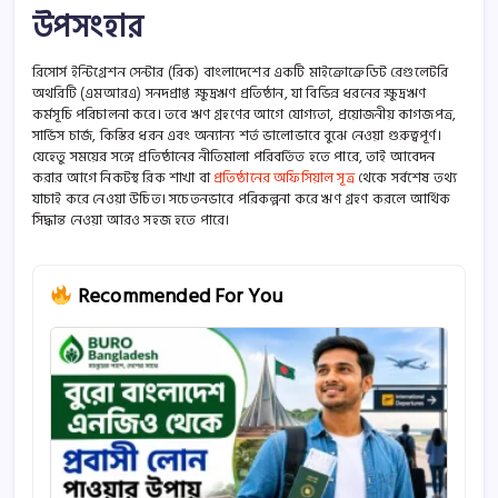
উপসংহার
রিসোর্স ইন্টিগ্রেশন সেন্টার (রিক) বাংলাদেশের একটি মাইক্রোক্রেডিট রেগুলেটরি
অথরিটি (এমআরএ) সনদপ্রাপ্ত ক্ষুদ্রঋণ প্রতিষ্ঠান, যা বিভিন্ন ধরনের ক্ষুদ্রঋণ
কর্মসূচি পরিচালনা করে। তবে ঋণ গ্রহণের আগে যোগ্যতা, প্রয়োজনীয় কাগজপত্র,
সার্ভিস চার্জ, কিস্তির ধরন এবং অন্যান্য শর্ত ভালোভাবে বুঝে নেওয়া গুরুত্বপূর্ণ।
যেহেতু সময়ের সঙ্গে প্রতিষ্ঠানের নীতিমালা পরিবর্তিত হতে পারে, তাই আবেদন
করার আগে নিকটস্থ রিক শাখা বা
প্রতিষ্ঠানের অফিসিয়াল সূত্র
থেকে সর্বশেষ তথ্য
যাচাই করে নেওয়া উচিত। সচেতনভাবে পরিকল্পনা করে ঋণ গ্রহণ করলে আর্থিক
সিদ্ধান্ত নেওয়া আরও সহজ হতে পারে।
Recommended For You