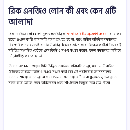
রিক এনজিও লোন কী এবং কেন এটি
আলাদা
রিক এনজিও লোন হলো মূলত দলভিত্তিক
জামানতবিহীন ক্ষুদ্রঋণ ব্যবস্থা
। ব্যাংকের
মতো এখানে জমি বা সম্পত্তি বন্ধক রাখতে হয় না, বরং স্থানীয় সমিতির সদস্যদের
পারস্পরিক দায়বদ্ধতাই ঋণের নিরাপত্তা হিসেবে কাজ করে। রিকের কর্মীরা নিজেরাই
সমিতির সাপ্তাহিক বৈঠকে এসে কিস্তি ও সঞ্চয় সংগ্রহ করেন, ফলে সদস্যদের অফিসে
দৌড়াদৌড়ি করতে হয় না।
রিকের অনেক শাখায় সমিতিভিত্তিক কার্যক্রম পরিচালিত হয়, যেখানে নির্ধারিত
বৈঠকের মাধ্যমে কিস্তি ও সঞ্চয় সংগ্রহ করা হয়। এই পদ্ধতির ফলে সদস্যদের
বারবার শাখায় যেতে হয় না এবং অনেক এলাকায় এটি সেবা গ্রহণকে তুলনামূলক
সহজ করে তোলে। তবে কার্যক্রমের ধরন শাখাভেদে কিছুটা ভিন্ন হতে পারে।