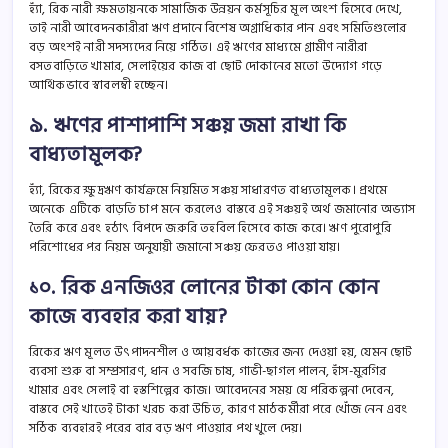
হ্যাঁ, রিক নারী ক্ষমতায়নকে সামাজিক উন্নয়ন কর্মসূচির মূল অংশ হিসেবে দেখে,
তাই নারী আবেদনকারীরা ঋণ প্রদানে বিশেষ অগ্রাধিকার পান এবং সমিতিগুলোর
বড় অংশই নারী সদস্যদের নিয়ে গঠিত। এই ঋণের মাধ্যমে গ্রামীণ নারীরা
বসতবাড়িতে খামার, সেলাইয়ের কাজ বা ছোট দোকানের মতো উদ্যোগ গড়ে
আর্থিকভাবে স্বাবলম্বী হচ্ছেন।
৯. ঋণের পাশাপাশি সঞ্চয় জমা রাখা কি
বাধ্যতামূলক?
হ্যাঁ, রিকের ক্ষুদ্রঋণ কার্যক্রমে নিয়মিত সঞ্চয় সাধারণত বাধ্যতামূলক। প্রথমে
অনেকে এটিকে বাড়তি চাপ মনে করলেও বাস্তবে এই সঞ্চয়ই অর্থ জমানোর অভ্যাস
তৈরি করে এবং হঠাৎ বিপদে জরুরি তহবিল হিসেবে কাজ করে। ঋণ পুরোপুরি
পরিশোধের পর নিয়ম অনুযায়ী জমানো সঞ্চয় ফেরতও পাওয়া যায়।
১০. রিক এনজিওর লোনের টাকা কোন কোন
কাজে ব্যবহার করা যায়?
রিকের ঋণ মূলত উৎপাদনশীল ও আয়বর্ধক কাজের জন্য দেওয়া হয়, যেমন ছোট
ব্যবসা শুরু বা সম্প্রসারণ, ধান ও সবজি চাষ, গাভী-ছাগল পালন, হাঁস-মুরগির
খামার এবং সেলাই বা হস্তশিল্পের কাজ। আবেদনের সময় যে পরিকল্পনা দেবেন,
বাস্তবে সেই খাতেই টাকা খরচ করা উচিত, কারণ মাঠকর্মীরা পরে খোঁজ নেন এবং
সঠিক ব্যবহারই পরের বার বড় ঋণ পাওয়ার পথ খুলে দেয়।