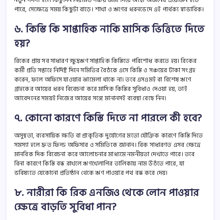
নতুন সদস্য হলে কিছুদিন নিয়মিত সঞ্চয় জমা দিয়ে আস্থা অর্জনের প্রয়োজন হতে
পারে, সেক্ষেত্রে সময় কিছুটা বাড়ে। শাখা ও ঋণের ধরনভেদে এই পার্থক্য স্বাভাবিক।
৬. কিস্তি কি সাপ্তাহিক নাকি মাসিক ভিত্তিতে দিতে
হয়?
রিকের প্রায় সব সাধারণ ক্ষুদ্রঋণ সাপ্তাহিক কিস্তিতে পরিশোধ করতে হয়। রিকের
কর্মী প্রতি সপ্তাহে নির্দিষ্ট দিনে সমিতির বৈঠকে এসে কিস্তি ও সঞ্চয়ের টাকা সংগ্রহ
করেন, ফলে অফিসে যাওয়ার ঝামেলা থাকে না। তবে এসএমই বা বিশেষ ঋণে
গ্রাহকের আয়ের ধরন বিবেচনা করে মাসিক কিস্তির সুবিধাও দেওয়া হয়, তাই
আবেদনের সময়ই নিজের আয়ের সঙ্গে মানানসই ব্যবস্থা বেছে নিন।
৭. কোনো কারণে কিস্তি দিতে না পারলে কী হবে?
অসুস্থতা, ব্যবসায়িক ক্ষতি বা প্রাকৃতিক দুর্যোগের মতো যৌক্তিক কারণে কিস্তি দিতে
সমস্যা হলে দ্রুত ফিল্ড অফিসার ও সমিতিকে জানান। রিক সাধারণত এসব ক্ষেত্রে
মানবিক দিক বিবেচনা করে আলোচনার মাধ্যমে নমনীয়তা দেখাতে পারে। তবে
বিনা কারণে কিস্তি বন্ধ রাখলে ঋণখেলাপির তালিকায় নাম উঠতে পারে, যা
ভবিষ্যতে যেকোনো প্রতিষ্ঠান থেকে ঋণ পাওয়ার পথ বন্ধ করে দেয়।
৮. নারীরা কি রিক এনজিও থেকে লোন পাওয়ার
ক্ষেত্রে বাড়তি সুবিধা পান?