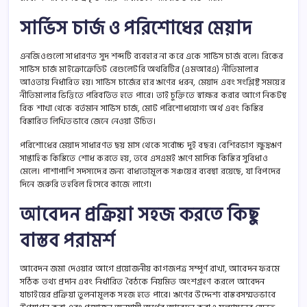
সার্ভিস চার্জ ও পরিশোধের মেয়াদ
এনজিওগুলো সাধারণত সুদ শব্দটি ব্যবহার না করে একে সার্ভিস চার্জ বলে। রিকের
সার্ভিস চার্জ মাইক্রোক্রেডিট রেগুলেটরি অথরিটির (এমআরএ) নীতিমালার
আওতায় নির্ধারিত হয়। সার্ভিস চার্জের হার ঋণের ধরন, মেয়াদ এবং সংশ্লিষ্ট সময়ের
নীতিমালার ভিত্তিতে পরিবর্তিত হতে পারে। তাই চুক্তিতে স্বাক্ষর করার আগে নিকটস্থ
রিক শাখা থেকে বর্তমান সার্ভিস চার্জ, মোট পরিশোধযোগ্য অর্থ এবং কিস্তির
বিস্তারিত লিখিতভাবে জেনে নেওয়া উচিত।
পরিশোধের মেয়াদ সাধারণত ছয় মাস থেকে সর্বোচ্চ দুই বছর। বেশিরভাগ ক্ষুদ্রঋণ
সাপ্তাহিক কিস্তিতে শোধ করতে হয়, তবে এসএমই ঋণে মাসিক কিস্তির সুবিধাও
মেলে। পাশাপাশি সদস্যদের জন্য বাধ্যতামূলক সঞ্চয়ের ব্যবস্থা রয়েছে, যা বিপদের
দিনে জরুরি তহবিল হিসেবে কাজে লাগে।
আবেদন প্রক্রিয়া সহজ করতে কিছু
বাস্তব পরামর্শ
আবেদন জমা দেওয়ার আগে প্রয়োজনীয় কাগজপত্র সম্পূর্ণ রাখা, আবেদন ফরমে
সঠিক তথ্য প্রদান এবং নির্ধারিত বৈঠকে নিয়মিত অংশগ্রহণ করলে আবেদন
যাচাইয়ের প্রক্রিয়া তুলনামূলক সহজ হতে পারে। ঋণের উদ্দেশ্য বাস্তবসম্মতভাবে