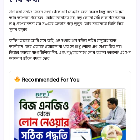
সাগরিকা সমাজ উন্নয়ন সংস্থা থেকে ঋণ নেওয়ার জন্য কেবল কিছু সহজ নিয়ম
আর অপেক্ষা প্রয়োজন। কোনো জামানত নয়, বড় কোনো জটিল কাগজপত্র নয়।
শুধু গ্রুপের সদস্য হয়ে সঞ্চয়ের অভ্যাস গড়ে তুলুন। আর সময়মতো কিস্তি দিয়ে
সুনাম বাড়ান।
ব্যক্তিগতভাবে আমি মনে করি, এই সংস্থার ঋণ সত্যিই দরিদ্র মানুষের জন্য
আশীর্বাদ। তবে একান্তই প্রয়োজন না থাকলে শুধু লোভে ঋণ নেওয়া ঠিক নয়।
নিজের আয়ের সাথে মিলিয়ে নিন, এবং শৃঙ্খলার সাথে শোধ করুন। তাহলেই এই ঋণ
আপনার জীবন বদলে দেবে।
Recommended For You