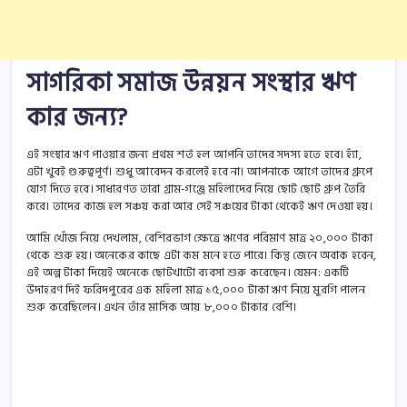
সাগরিকা সমাজ উন্নয়ন সংস্থার ঋণ
কার জন্য?
এই সংস্থার ঋণ পাওয়ার জন্য প্রথম শর্ত হল আপনি তাদের সদস্য হতে হবে। হ্যাঁ,
এটা খুবই গুরুত্বপূর্ণ। শুধু আবেদন করলেই হবে না। আপনাকে আগে তাদের গ্রুপে
যোগ দিতে হবে। সাধারণত তারা গ্রাম-গঞ্জে মহিলাদের নিয়ে ছোট ছোট গ্রুপ তৈরি
করে। তাদের কাজ হল সঞ্চয় করা আর সেই সঞ্চয়ের টাকা থেকেই ঋণ দেওয়া হয়।
আমি খোঁজ নিয়ে দেখলাম, বেশিরভাগ ক্ষেত্রে ঋণের পরিমাণ মাত্র ২০,০০০ টাকা
থেকে শুরু হয়। অনেকের কাছে এটা কম মনে হতে পারে। কিন্তু জেনে অবাক হবেন,
এই অল্প টাকা দিয়েই অনেকে ছোটখাটো ব্যবসা শুরু করেছেন। যেমন: একটি
উদাহরণ দিই ফরিদপুরের এক মহিলা মাত্র ১৫,০০০ টাকা ঋণ নিয়ে মুরগি পালন
শুরু করেছিলেন। এখন তাঁর মাসিক আয় ৮,০০০ টাকার বেশি।