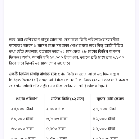
তবে যেটা বেশিরভাগ মানুষ জানে না, সেটা হলো কিস্তি পরিশোধের সময়সীমা।
অনেকেই ভাবেন ৬ মাসের মধ্যে সব টাকা শোধ করতে হবে। কিন্তু আমি বিভিন্ন
তথ্য ঘেঁটে দেখলাম, বর্তমানে তারা ১২ মাস থেকে ১৮ মাসের কিস্তির অপশন
দিচ্ছেন। অর্থাৎ আপনি যদি ২০,০০০ টাকা নেন, তাহলে প্রতি মাসে প্রায় ১,৮০০
টাকা করে দিলেই ১২ মাসে শোধ হয়ে যাবে।
একটি জিনিস মাথায় রাখতে হবে:
প্রথম কিস্তি দেওয়ার আগে ১৫ দিনের গ্রেস
পিরিয়ড মিলবে। এই সময়ে আপনাকে কোনও টাকা দিতে হবে না। তবে দেরি করলে
জরিমানা লাগে। প্রতি সপ্তাহে ১০ টাকা জরিমানা এটাই তাদের নিয়ম।
ঋণের পরিমাণ
মাসিক কিস্তি (১২ মাস)
সুদসহ মোট ফেরত
২৫,০০০ টাকা
২,৪০০ টাকা
২৮,৮০০ টাকা
৪০,০০০ টাকা
৩,৮৩৩ টাকা
৪৬,০০০ টাকা
৬০,০০০ টাকা
৫,৭৫০ টাকা
৬৯,০০০ টাকা
১০০,০০০ টাকা
৯,৫৮৩ টাকা
১,১৫,০০০ টাকা