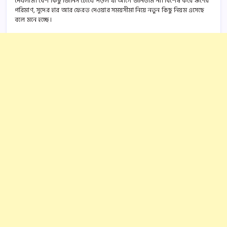
দেখলাম। বেশ কিছু জিনিস চোখে পড়ল যা আগে জানতাম না। বিশেষ করে ঋণের
পরিমাণ, সুদের হার আর ফেরত দেওয়ার সময়সীমা নিয়ে নতুন কিছু নিয়ম এসেছে
বলে মনে হচ্ছে।