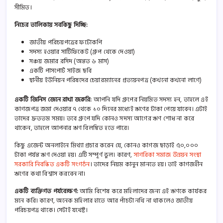
সীমিত।
নিচের তালিকায় সবকিছু দিচ্ছি:
জাতীয় পরিচয়পত্রের ফটোকপি
সদস্য হওয়ার সার্টিফিকেট (গ্রুপ থেকে দেওয়া)
সঞ্চয় জমার রসিদ (অন্তত ৬ মাস)
একটি পাসপোর্ট সাইজ ছবি
স্থানীয় ইউনিয়ন পরিষদের চেয়ারম্যানের প্রত্যয়নপত্র (কখনো কখনো লাগে)
একটি জিনিস জেনে রাখা জরুরি:
আপনি যদি গ্রুপের নিয়মিত সদস্য হন, তাহলে এই
কাগজপত্র জমা দেওয়ার ৭ থেকে ১০ দিনের মধ্যেই ঋণের টাকা পেয়ে যাবেন। এটাই
তাদের দ্রুততম সময়। তবে গ্রুপে যদি কোনও সদস্য আগের ঋণ শোধ না করে
থাকেন, তাহলে আপনার ঋণ বিলম্বিত হতে পারে।
কিছু এজেন্ট অনলাইনে মিথ্যা প্রচার করেন যে, কোনও কাগজ ছাড়াই ৫০,০০০
টাকা পর্যন্ত ঋণ দেওয়া হয়। এটি সম্পূর্ণ ভুল। কারণ,
সাগরিকা সমাজ উন্নয়ন সংস্থা
সরকারি নিবন্ধিত একটি সংগঠন
। তাদের নিয়ম কানুন মানতে হয়। তাই কাগজহীন
ঋণের কথা বিশ্বাস করবেন না।
একটি ব্যক্তিগত পর্যবেক্ষণ:
আমি বিশেষ করে মহিলাদের জন্য এই ঋণকে কার্যকর
মনে করি। কারণ, অনেক মহিলার হাতে আর পাঁচটা নথি না থাকলেও জাতীয়
পরিচয়পত্র থাকে। সেটাই যথেষ্ট।