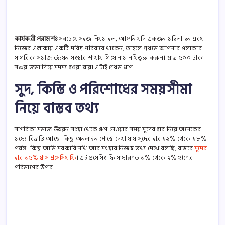
কার্যকরী পরামর্শঃ
সবচেয়ে সহজ নিয়ম হল, আপনি যদি একজন মহিলা হন এবং
নিজের এলাকায় একটি দরিদ্র পরিবারে থাকেন, তাহলে প্রথমে আপনার এলাকার
সাগরিকা সমাজ উন্নয়ন সংস্থার শাখায় গিয়ে নাম নথিভুক্ত করুন। মাত্র ৫০০ টাকা
সঞ্চয় জমা দিয়ে সদস্য হওয়া যায়। এটাই প্রথম ধাপ।
সুদ, কিস্তি ও পরিশোধের সময়সীমা
নিয়ে বাস্তব তথ্য
সাগরিকা সমাজ উন্নয়ন সংস্থা থেকে ঋণ নেওয়ার সময় সুদের হার নিয়ে অনেকের
মধ্যে বিভ্রান্তি আছে। কিছু অনলাইন পোস্টে দেখা যায় সুদের হার ১২% থেকে ১৮%
পর্যন্ত। কিন্তু আমি সরকারি নথি আর সংস্থার নিজস্ব তথ্য দেখে বলছি, বাস্তবে
সুদের
হার ১৫% প্লাস প্রসেসিং ফি
। এই প্রসেসিং ফি সাধারণত ১% থেকে ২% ঋণের
পরিমাণের উপর।