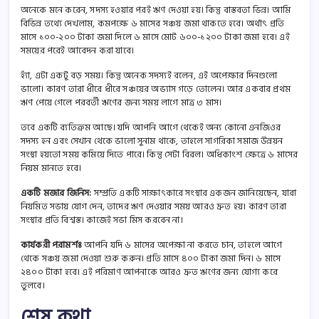
অনেকে মনে করেন, সদস্য হওয়ার পরই ঋণ দেওয়া হয়। কিন্তু বাস্তবতা ভিন্ন। আমি
বিভিন্ন তথ্যে দেখলাম, কমপক্ষে ৬ মাসের সঞ্চয় জমা থাকতে হবে। অর্থাৎ প্রতি
মাসে ১০০-২০০ টাকা জমা দিলে ৬ মাসে মোট ৬০০-১২০০ টাকা জমা হবে। এই
সময়ের পরেই আবেদন করা যাবে।
হ্যাঁ, এটা একটু বড় সময়। কিন্তু অনেক সদস্যই বলেন, এই অপেক্ষার দিনগুলো
ভালো। কারণ তারা ধীরে ধীরে সঞ্চয়ের অভ্যাস গড়ে তোলেন। আর একবার প্রথম
ঋণ পেয়ে গেলে পরবর্তী ঋণের জন্য সময় লাগে মাত্র ৩ মাস।
তবে একটি ব্যতিক্রম আছে। যদি আপনি আগে থেকেই অন্য কোনো এনজিওর
সদস্য হন এবং সেখান থেকে ভালো সুনাম থাকে, তাহলে সাগরিকা সমাজ উন্নয়ন
সংস্থা হয়তো সময় কমিয়ে দিতে পারে। কিন্তু সেটা বিরল। অধিকাংশ ক্ষেত্রে ৬ মাসের
নিয়ম মানতে হবে।
একটি মজার জিনিস:
সম্প্রতি একটি সাক্ষাৎকারে সংস্থার একজন জানিয়েছেন, যারা
নিয়মিত সভায় যোগ দেন, তাদের ঋণ দেওয়ার সময় আরও দ্রুত হয়। কারণ তারা
সংস্থার প্রতি বিশ্বস্ত। কাজেই সভা মিস করবেন না।
কার্যকরী পরামর্শঃ
আপনি যদি ৬ মাসের অপেক্ষা না করতে চান, তাহলে আগে
থেকে সঞ্চয় জমা দেওয়া শুরু করুন। প্রতি মাসে ৪০০ টাকা জমা দিন। ৬ মাসে
২৪০০ টাকা হবে। এই পরিমাণ আপনাকে আরও দ্রুত ঋণের জন্য যোগ্য করে
তুলবে।
শেষ কথা