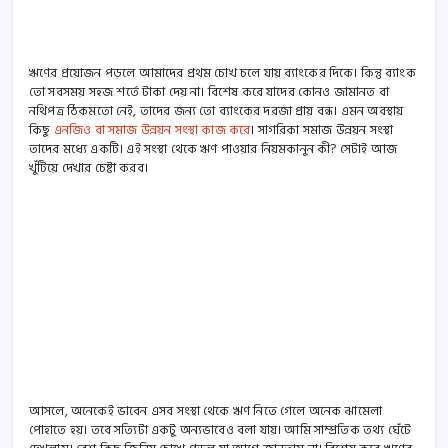
ঋণের প্রয়োজন পড়লে আমাদের প্রথম চোখ চলে যায় ব্যাংকের দিকে। কিন্তু ব্যাংক
তো সবসময় সহজ শর্তে টাকা দেয় না। বিশেষ করে যাদের কোনও জামানত বা
নথিপত্র ঠিকমতো নেই, তাদের জন্য তো ব্যাংকের দরজা প্রায় বন্ধ। এমন অবস্থায়
কিছু
এনজিও বা সমাজ উন্নয়ন সংস্থা কাজ করে
। সাগরিকা সমাজ উন্নয়ন সংস্থা
তাদের মধ্যে একটি। এই সংস্থা থেকে ঋণ পাওয়ার নিয়মকানুন কী? সেটাই আজ
খুঁটিয়ে দেখার চেষ্টা করব।
আসলে, অনেকেই ভাবেন এসব সংস্থা থেকে ঋণ নিতে গেলে অনেক ঝামেলা
পোহাতে হয়। তবে সত্যিটা একটু অন্যভাবেও বলা যায়। আমি সাম্প্রতিক তথ্য ঘেঁটে