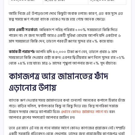
আমি নিজে এই উপাত্তগুলো দেখে কিছুটা অবাক হলাম। কারণ, এত কম সুদে এত
স্বল্প সময়ে ঋণ পাওয়া ব্যাংক থেকেও সহজ হয়ে গেছে অনেক ক্ষেত্রে।
তবে একটি সতর্কতা:
অধিকাংশ দরিদ্র পরিবার ১০০% সময়মতো কিস্তি দিতে
পারেন না। সে জন্য সংস্থাটি আরও একটি সুবিধা রেখেছে আপনি যদি একটানা ৬
মাস সময়মতো কিস্তি দেন, তাহলে পরবর্তী ঋণের সুদের হার ১% কমে যায়।
কার্যকরী পরামর্শঃ
আপনি যদি ৪০,০০০ টাকা ঋণ নেন, তাহলে প্রথম ৬ মাস
সময়মতো কিস্তি দেওয়ার চেষ্টা করুন। এরপর দ্বিতীয়বার ঋণ নিলে সুদের হার ১৫%
থেকে ১৪% হয়ে যাবে। মাত্র ৬ মাসের শৃঙ্খলা আপনার জন্য ১% সুদ বাঁচাবে।
কাগজপত্র আর জামানতের ফাঁদ
এড়ানোর উপায়
ব্যাংকে ঋণ নেওয়ার সময় জামানতের কথা শুনলেই অনেকের কপালে চিন্তার ভাঁজ
পড়ে। বাড়ির দলিল, স্বর্ণালংকার কিছু না কিছু দিতে হয়। কিন্তু সাগরিকা সমাজ
উন্নয়ন সংস্থার ক্ষেত্রে ব্যাপারটা ভিন্ন।
এখানে কোনও জামানত লাগে না
। বরং
আপনার গ্রুপের সদস্যরাই আপনার জামিন হন।
তবে এর মানে এই নয় যে পথে নামার আগে কোনও কাগজের প্রয়োজন নেই। সম্প্রতি
একটি সরকারি প্রতিবেদন থেকে দেখলাম, তাদের জন্য প্রয়োজনীয় কাগজপত্র খুবই