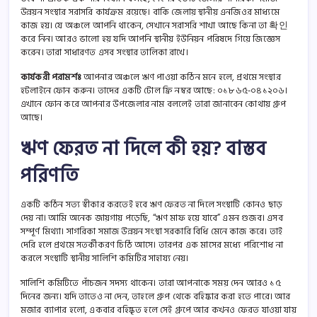
উন্নয়ন সংস্থার সরাসরি কার্যক্রম রয়েছে। বাকি জেলায় স্থানীয় এনজিওর মাধ্যমে
কাজ হয়। যে অঞ্চলে আপনি থাকেন, সেখানে সরাসরি শাখা আছে কিনা তা 확인
করে নিন। আরও ভালো হয় যদি আপনি স্থানীয় ইউনিয়ন পরিষদে গিয়ে জিজ্ঞেস
করেন। তারা সাধারণত এসব সংস্থার তালিকা রাখে।
কার্যকরী পরামর্শঃ
আপনার অঞ্চলে ঋণ পাওয়া কঠিন মনে হলে, প্রথমে সংস্থার
হটলাইনে ফোন করুন। তাদের একটি টোল ফ্রি নম্বর আছে: ০১৮৬৫-০৪১২০৬।
এখানে ফোন করে আপনার উপজেলার নাম বললেই তারা জানাবেন কোথায় গ্রুপ
আছে।
ঋণ ফেরত না দিলে কী হয়? বাস্তব
পরিণতি
একটি কঠিন সত্য স্বীকার করতেই হবে ঋণ ফেরত না দিলে সংস্থাটি কোনও ছাড়
দেয় না। আমি অনেক জায়গায় পড়েছি, “ঋণ মাফ হয়ে যাবে” এমন গুজব। এসব
সম্পূর্ণ মিথ্যা। সাগরিকা সমাজ উন্নয়ন সংস্থা সরকারি বিধি মেনে কাজ করে। তাই
দেরি হলে প্রথমে সতর্কীকরণ চিঠি আসে। তারপর এক মাসের মধ্যে পরিশোধ না
করলে সংস্থাটি স্থানীয় সালিশি কমিটির সাহায্য নেয়।
সালিশি কমিটিতে পাঁচজন সদস্য থাকেন। তারা আপনাকে সময় দেন আরও ১৫
দিনের জন্য। যদি তাতেও না দেন, তাহলে গ্রুপ থেকে বহিষ্কার করা হতে পারে। আর
মজার ব্যাপার হলো, একবার বহিষ্কৃত হলে সেই গ্রুপে আর কখনও ফেরত যাওয়া যায়