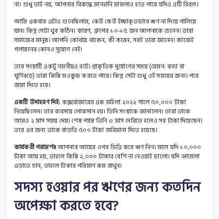
না। শুধু তাই নয়, আপনার বিরুদ্ধে মানহানি মামলাও হতে পারে যদিও এটি বিরল।
আমি একবার এটাও শুনেছিলাম, কেউ কেউ ইচ্ছাকৃতভাবে ঋণ না দিয়ে পালিয়ে
যান। কিন্তু সেটা খুব কঠিন। কারণ, গ্রুপের ১০-১৫ জন আপনাকে চেনেন। তারা
সমাজের মানুষ। আপনি কোথায় থাকেন, কী করেন, সবই তারা জানেন। কাজেই
পলায়নের কোনও সুযোগ নেই।
তবে সংস্থাটি একটু নমনীয়ও বটে। প্রাকৃতিক দুর্যোগের সময় (যেমন: বন্যা বা
ঘূর্ণিঝড়) তারা কিস্তি মওকুফ করতে পারে। কিন্তু সেটা শুধু ওই সময়ের জন্য। পরে
জমা দিতে হবে।
একটি উদাহরণ দিই:
কক্সবাজারের এক মহিলা ২০২২ সালে ৫০,০০০ টাকা
নিয়েছিলেন। তার ব্যবসায় লোকসান হয়। তিনি সংস্থাকে জানালেন। তারা তাকে
আরও ২ মাস সময় দেয়। শেষ পর্যন্ত তিনি ৩ মাস দেরিতে হলেও সব টাকা দিয়েছেন।
তবে এর জন্য তাকে বাড়তি ৫০০ টাকা জরিমানা দিতে হয়েছে।
কার্যকরী পরামর্শঃ
আপনার আয়ের ওপর ভিত্তি করে ঋণ নিন। মাসে যদি ১০,০০০
টাকা আয় হয়, তাহলে কিস্তি ২,০০০ টাকার বেশি না নেওয়াই ভালো। যদি ঝামেলা
এড়াতে চান, তাহলে টাকার পরিমাণ কম রাখুন।
সদস্য হওয়ার পর ঋণের জন্য কতদিন
অপেক্ষা করতে হবে?