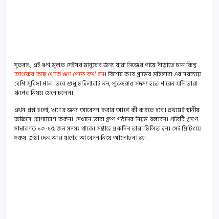
সুতরাং, এই ঋণ মূলত সেইসব মানুষের জন্য যারা নিজের পায়ে দাঁড়াতে চান কিন্তু
ব্যাংকের কাছ থেকে ঋণ পেতে ব্যর্থ হন
। বিশেষ করে গ্রামের মহিলারা এর সবচেয়ে
বেশি সুবিধা পান। তবে শুধু মহিলারাই নন, পুরুষরাও সদস্য হতে পারেন যদি তারা
গ্রুপের নিয়ম মেনে চলেন।
এখন প্রশ্ন হলো, ঋণের জন্য আবেদন করার আগে কী করতে হবে। প্রথমেই স্থানীয়
অফিসে যোগাযোগ করুন। সেখানে তারা গ্রুপ গঠনের নিয়ম বলবেন। প্রতিটি গ্রুপে
সাধারণত ১০-১৫ জন সদস্য থাকে। সপ্তাহে একদিন তারা মিলিত হন। সেই মিটিংয়ে
সঞ্চয় জমা দেন আর ঋণের আবেদন নিয়ে আলোচনা হয়।